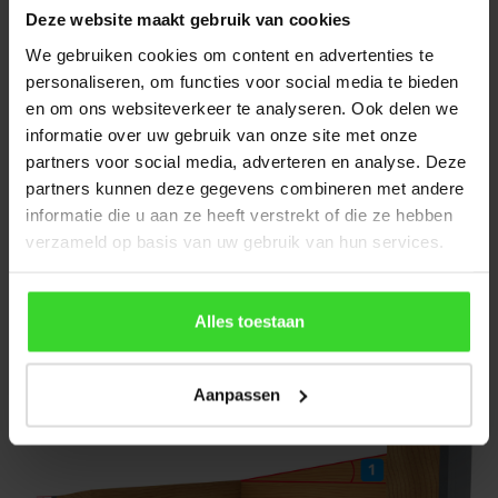
Deze website maakt gebruik van cookies
We gebruiken cookies om content en advertenties te
personaliseren, om functies voor social media te bieden
Handige calculator genereert jouw
en om ons websiteverkeer te analyseren. Ook delen we
bouwtekening
informatie over uw gebruik van onze site met onze
partners voor social media, adverteren en analyse. Deze
Omdat je de ClearSky op een opstand plaatst, moet het één
partners kunnen deze gegevens combineren met andere
natuurlijk wel goed op het ander passen. Om daar zeker van
informatie die u aan ze heeft verstrekt of die ze hebben
te zijn hebben we een handige en gemakkelijke calculator
verzameld op basis van uw gebruik van hun services.
gemaakt. Na een het invullen van slechts paar invoervelden
levert deze een bouwtekening met daarin alle benodigde
maten. En kun je van daaruit direct de ClearSky bestellen.
Alles toestaan
Ga naar de calculator
Aanpassen