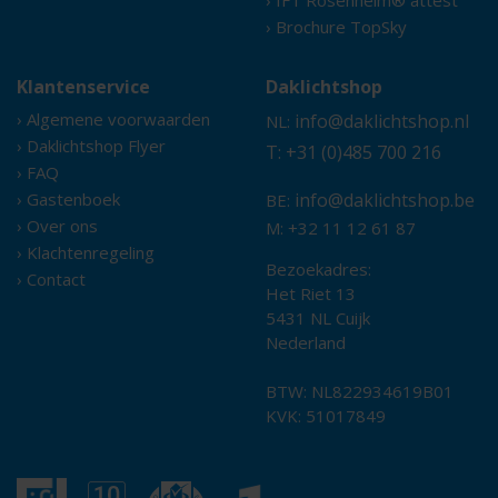
› Brochure TopSky
Klantenservice
Daklichtshop
› Algemene voorwaarden
info@daklichtshop.nl
NL:
› Daklichtshop Flyer
T: +31 (0)485 700 216
› FAQ
› Gastenboek
info@daklichtshop.be
BE:
› Over ons
M: +32 11 12 61 87
› Klachtenregeling
Bezoekadres:
› Contact
Het Riet 13
5431 NL Cuijk
Nederland
BTW: NL822934619B01
KVK: 51017849