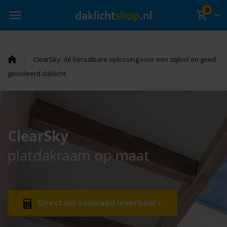
0
›
ClearSky: dé betaalbare oplossing voor een stijlvol en goed
geïsoleerd daklicht
ClearSky
platdakraam op maat
Direct uit voorraad leverbaar ›