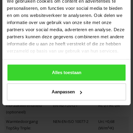
Montage handleiding
We gebruiken cookies om content en advertenties te
Bevestigingsmaterialen
personaliseren, om functies voor social media te bieden
Compleet geleverd
en om ons websiteverkeer te analyseren. Ook delen we
informatie over uw gebruik van onze site met onze
TopSky is volgens EN14351-1 getest en voldoet aan:
partners voor social media, adverteren en analyse. Deze
partners kunnen deze gegevens combineren met andere
Luchtdoorlatendheid:
EN 121207:2016-12
600 Pa (N/m²)
informatie die u aan ze heeft verstrekt of die ze hebben
Waterdichtheid:
EN 12208: 1999-11
600 Pa (N/m²)
verzameld op basis van uw gebruik van hun services.
Weerstand tegen
EN 12210: 2016-03
1600 Pa (N/m²)
windbelasting:
Alles toestaan
Weerstand tegen soft
EN 1873:2005-12
SB 1200
body impact:
Weerstand tegen
EN 13049: 2003-04
Klasse 5
Aanpassen
stootbelasting:
Inbraakwerendheid
EN1627:20121
RC 2 / RC 2N
(optioneel):
Warmtedoorgang
NEN-EN-ISO 10077-2
Urc =0,68
TopSky Triple:
(W/m²•K)