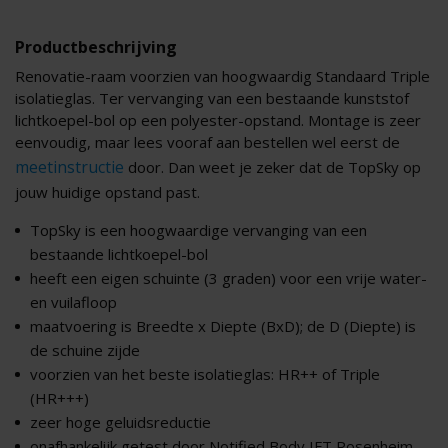
Productbeschrijving
Renovatie-raam voorzien van hoogwaardig Standaard Triple
isolatieglas. Ter vervanging van een bestaande kunststof
lichtkoepel-bol op een polyester-opstand. Montage is zeer
eenvoudig, maar lees vooraf aan bestellen wel eerst de
meetinstructie
door. Dan weet je zeker dat de TopSky op
jouw huidige opstand past.
TopSky is een hoogwaardige vervanging van een
bestaande lichtkoepel-bol
heeft een eigen schuinte (3 graden) voor een vrije water-
en vuilafloop
maatvoering is Breedte x Diepte (BxD); de D (Diepte) is
de schuine zijde
voorzien van het beste isolatieglas: HR++ of Triple
(HR+++)
zeer hoge geluidsreductie
onafhankelijk getest door Notified Body IFT Rosenheim