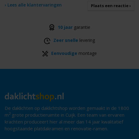
› Lees alle klantervaringen
Plaats een reactie ›
10 jaar
garantie
Zeer snelle
levering
Eenvoudige
montage
De daklichten op daklichtshop worden gemaakt in de 1800
2
m
grote productieruimte in Cuijk. Een team van ervaren
krachten produceert hier al meer dan 14 jaar kwalitatief
hoogstaande platdakramen en renovatie-ramen.