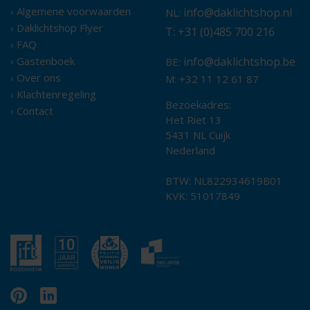
› Algemene voorwaarden
info@daklichtshop.nl
NL:
› Daklichtshop Flyer
T: +31 (0)485 700 216
› FAQ
› Gastenboek
info@daklichtshop.be
BE:
› Over ons
M: +32 11 12 61 87
› Klachtenregeling
Bezoekadres:
› Contact
Het Riet 13
5431 NL Cuijk
Nederland
BTW: NL822934619B01
KVK: 51017849