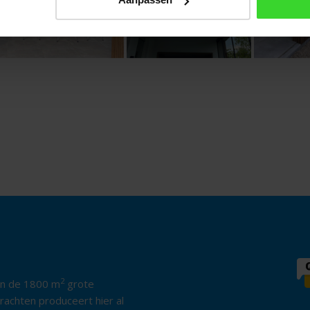
2
in de 1800 m
grote
rachten produceert hier al