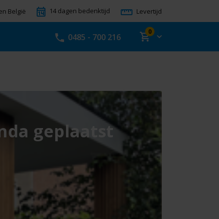
14 dagen bedenktijd
en België
Levertijd
0
0485 - 700 216
stand
nda geplaatst