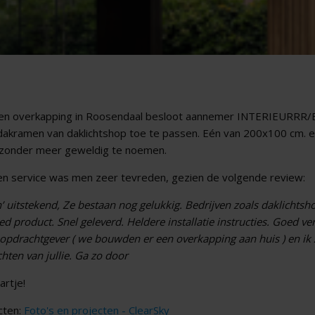
een overkapping in Roosendaal besloot aannemer INTERIEURR
tdakramen van daklichtshop toe te passen. Eén van 200x100 cm.
s zonder meer geweldig te noemen.
en service was men zeer tevreden, gezien de volgende review:
 uitstekend, Ze bestaan nog gelukkig. Bedrijven zoals daklichtsho
d product. Snel geleverd. Heldere installatie instructies. Goed ve
 opdrachtgever ( we bouwden er een overkapping aan huis ) en ik 
hten van jullie. Ga zo door
artje!
ecten:
Foto's en projecten - ClearSky