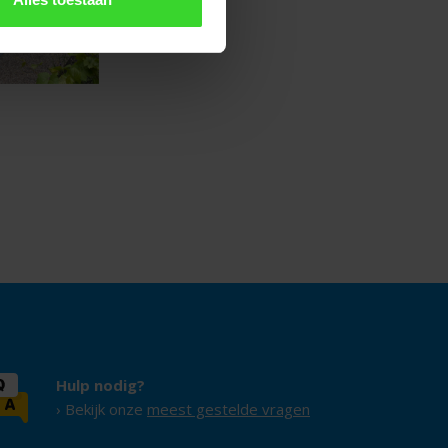
Hulp nodig?
› Bekijk onze
meest gestelde vragen