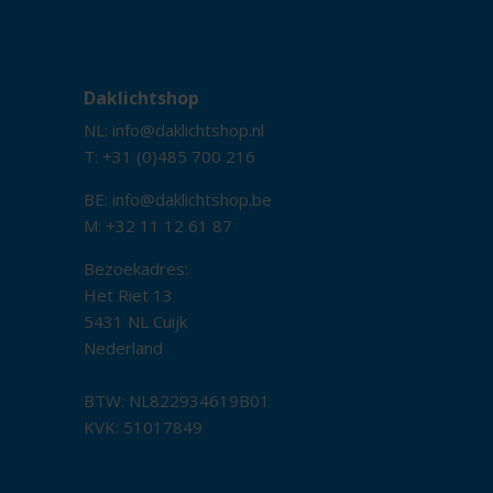
Daklichtshop
NL:
info@daklichtshop.nl
T: +31 (0)485 700 216
BE:
info@daklichtshop.be
M: +32 11 12 61 87
Bezoekadres:
Het Riet 13
5431 NL Cuijk
Nederland
BTW: NL822934619B01
KVK: 51017849