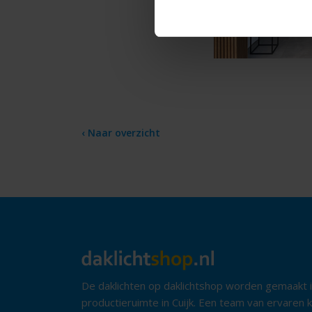
‹ Naar overzicht
De daklichten op daklichtshop worden gemaakt 
productieruimte in Cuijk. Een team van ervaren k