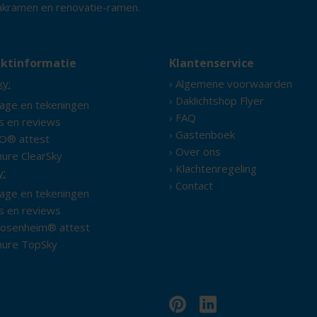
dakramen en renovatie-ramen.
ktinformatie
Klantenservice
ky:
› Algemene voorwaarden
› Daklichtshop Flyer
age en tekeningen
› FAQ
's en reviews
› Gastenboek
O® attest
› Over ons
hure ClearSky
› Klachtenregeling
y:
› Contact
age en tekeningen
's en reviews
Rosenheim® attest
hure TopSky