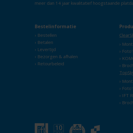
meer dan 14 jaar kwalitatief hoogstaande plat
Bestelinformatie
Produ
› Bestellen
ClearS
› Betalen
› Mont
› Levertijd
› Foto
› Bezorgen & afhalen
› KOM
› Retourbeleid
› Broc
TopSk
› Mont
› Foto
› IFT 
› Broc