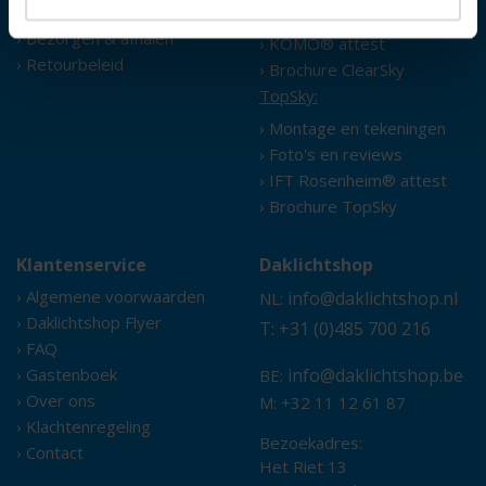
› Levertijd
› Foto's en reviews
› Bezorgen & afhalen
› KOMO® attest
› Retourbeleid
› Brochure ClearSky
TopSky:
› Montage en tekeningen
› Foto's en reviews
› IFT Rosenheim® attest
› Brochure TopSky
Klantenservice
Daklichtshop
› Algemene voorwaarden
info@daklichtshop.nl
NL:
› Daklichtshop Flyer
T: +31 (0)485 700 216
› FAQ
› Gastenboek
info@daklichtshop.be
BE:
› Over ons
M: +32 11 12 61 87
› Klachtenregeling
Bezoekadres:
› Contact
Het Riet 13