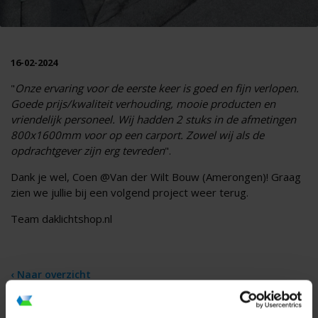
16-02-2024
"
Onze ervaring voor de eerste keer is goed en fijn verlopen.
Goede prijs/kwaliteit verhouding, mooie producten en
vriendelijk personeel. Wij hadden 2 stuks in de afmetingen
800x1600mm voor op een carport. Zowel wij als de
opdrachtgever zijn erg tevreden
".
Dank je wel, Coen @Van der Wilt Bouw (Amerongen)! Graag
zien we jullie bij een volgend project weer terug.
Team daklichtshop.nl
‹ Naar overzicht