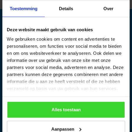
Toestemming
Details
Over
Deze website maakt gebruik van cookies
We gebruiken cookies om content en advertenties te
De daklichten op daklichtshop worden gemaakt in de 1800
personaliseren, om functies voor social media te bieden
2
m
grote productieruimte in Cuijk. Een team van ervaren
en om ons websiteverkeer te analyseren. Ook delen we
krachten produceert hier al meer dan 14 jaar kwalitatief
informatie over uw gebruik van onze site met onze
hoogstaande platdakramen en renovatie-ramen.
partners voor social media, adverteren en analyse. Deze
partners kunnen deze gegevens combineren met andere
informatie die u aan ze heeft verstrekt of die ze hebben
Hulp nodig?
verzameld op basis van uw gebruik van hun services.
› Bekijk onze
meest gestelde vragen
Alles toestaan
Bestelinformatie
Produktinformatie
› Bestellen
ClearSky:
› Betalen
Aanpassen
› Montage en tekeningen