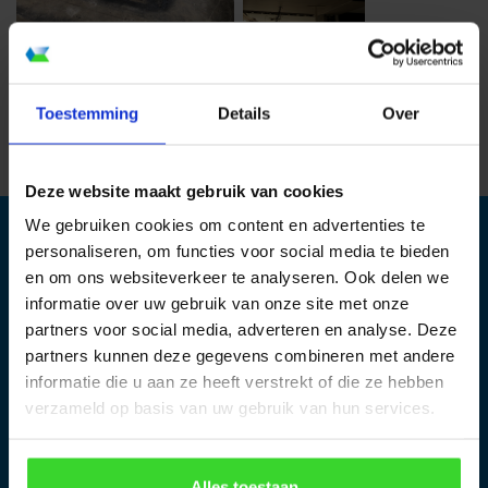
‹ Naar overzicht
Toestemming
Details
Over
Deze website maakt gebruik van cookies
We gebruiken cookies om content en advertenties te
personaliseren, om functies voor social media te bieden
en om ons websiteverkeer te analyseren. Ook delen we
informatie over uw gebruik van onze site met onze
partners voor social media, adverteren en analyse. Deze
De daklichten op daklichtshop worden gemaakt in de 1800
2
partners kunnen deze gegevens combineren met andere
m
grote productieruimte in Cuijk. Een team van ervaren
krachten produceert hier al meer dan 14 jaar kwalitatief
informatie die u aan ze heeft verstrekt of die ze hebben
hoogstaande platdakramen en renovatie-ramen.
verzameld op basis van uw gebruik van hun services.
Hulp nodig?
Alles toestaan