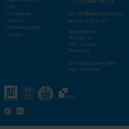
T: +31 (0)485 700 216
› FAQ
› Gastenboek
info@daklichtshop.be
BE:
› Over ons
M: +32 11 12 61 87
› Klachtenregeling
Bezoekadres:
› Contact
Het Riet 13
5431 NL Cuijk
Nederland
BTW: NL822934619B01
KVK: 51017849