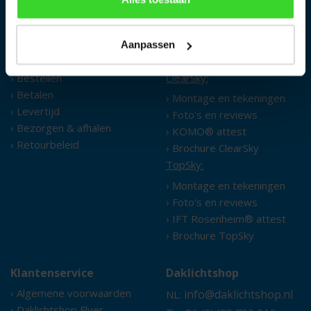
› Bekijk onze
meest gestelde vragen
Aanpassen
Bestelinformatie
Produktinformatie
› Bestellen
ClearSky:
› Betalen
› Montage en tekeningen
› Levertijd
› Foto's en reviews
› Bezorgen & afhalen
› KOMO® attest
› Retourbeleid
› Brochure ClearSky
TopSky:
› Montage en tekeningen
› Foto's en reviews
› IFT Rosenheim® attest
› Brochure TopSky
Klantenservice
Daklichtshop
› Algemene voorwaarden
info@daklichtshop.nl
NL:
› Daklichtshop Flyer