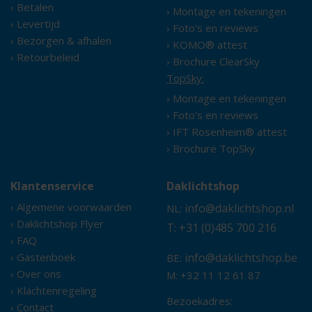
› Betalen
› Montage en tekeningen
› Levertijd
› Foto's en reviews
› Bezorgen & afhalen
› KOMO® attest
› Retourbeleid
› Brochure ClearSky
TopSky:
› Montage en tekeningen
› Foto's en reviews
› IFT Rosenheim® attest
› Brochure TopSky
Klantenservice
Daklichtshop
› Algemene voorwaarden
info@daklichtshop.nl
NL:
› Daklichtshop Flyer
T: +31 (0)485 700 216
› FAQ
› Gastenboek
info@daklichtshop.be
BE:
› Over ons
M: +32 11 12 61 87
› Klachtenregeling
Bezoekadres:
› Contact