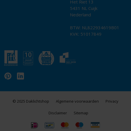
Het Riet 13
5431 NL Cuijk
Nederland
BTW: NL822934619B01
KVK: 51017849
© 2025 Daklichtshop
Algemene voorwaarden
Privacy
Disclaimer
Sitemap