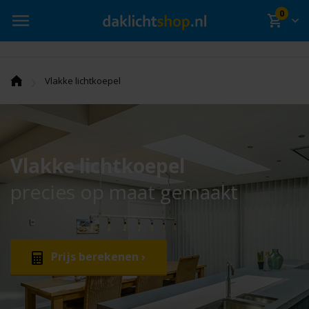
0
›
Vlakke lichtkoepel
Vlakke lichtkoepel
precies op maat gemaakt
Prijs berekenen ›